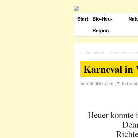
Start
Bio-Heu-
Nat
Region
←
Belächeln – Gedicht vom 
Karneval in 
Veröffentlicht am
17. Februa
Heuer konnte i
Denn
Richte