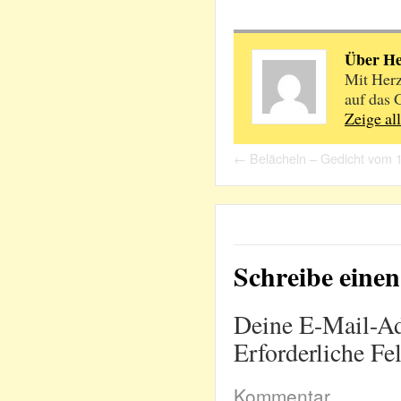
Über H
Mit Herz
auf das 
Zeige al
←
Belächeln – Gedicht vom 
Schreibe ein
Deine E-Mail-Adr
Erforderliche Fe
Kommentar