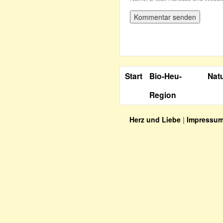
Start
Bio-Heu-
Nat
Region
Herz und Liebe
|
Impressu