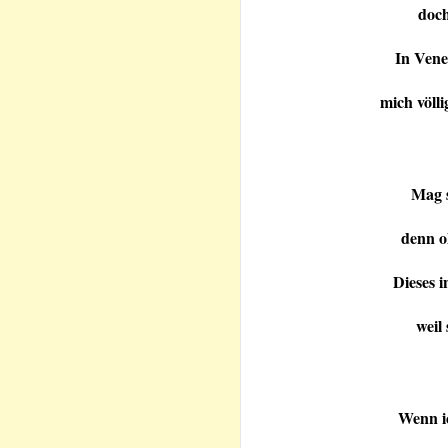
doch
In Vene
mich völli
Mag s
denn o
Dieses i
weil
Wenn ic