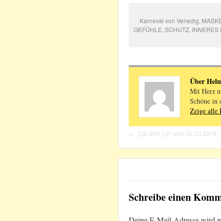
Karneval von Venedig, MAS
GEFÜHLE, SCHUTZ, INNERES KI
Über Hel
Mit Herz u
Schöne in 
Zeige alle
←
„DIE WELLE“ vom 02.03.2019
Schreibe einen Kom
Deine E-Mail-Adresse wird nic