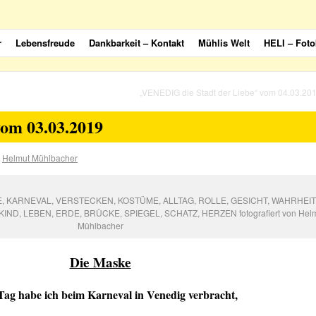
r
Lebensfreude
Dankbarkeit – Kontakt
Mühlis Welt
HELI – Foto
„VENEDIG die Stadt der Liebe“ vom 04.03.20
m 03.03.2019
Helmut Mühlbacher
KE, KARNEVAL, VERSTECKEN, KOSTÜME, ALLTAG, ROLLE, GESICHT, WAHRHEIT
ND, LEBEN, ERDE, BRÜCKE, SPIEGEL, SCHATZ, HERZEN fotografiert von Hel
Mühlbacher
Die Maske
Tag habe ich beim Karneval in Venedig verbracht,