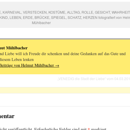
KE, KARNEVAL, VERSTECKEN, KOSTÜME, ALLTAG, ROLLE, GESICHT, WAHRHEIT
ND, LEBEN, ERDE, BRÜCKE, SPIEGEL, SCHATZ, HERZEN fotografiert von Hel
Mühlbacher
mut Mühlbacher
nd Liebe will ich Freude dir schenken und deine Gedanken auf das Gute und
diesem Leben lenken
 Beiträge von Helmut Mühlbacher
→
„VENEDIG die Stadt der Liebe“ vom 04.03.20
mentar
*
ht veröffentlicht.
Erforderliche Felder sind mit
markiert