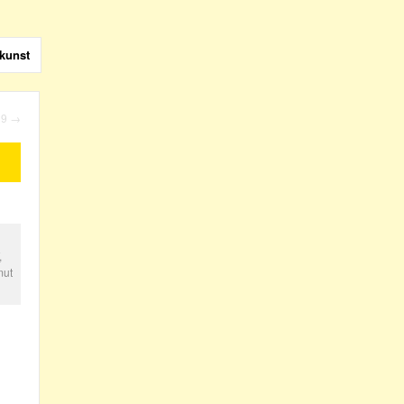
kunst
19
→
,
mut