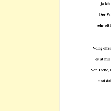
ja ic
Der Wil
sehr oft
Völlig off
es ist mi
Von Liebe, D
und dab