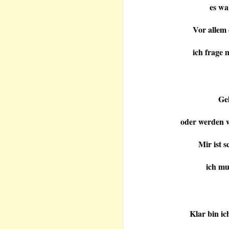
es wa
Vor allem
ich frage 
Gel
oder werden w
Mir ist 
ich mu
Klar bin ic