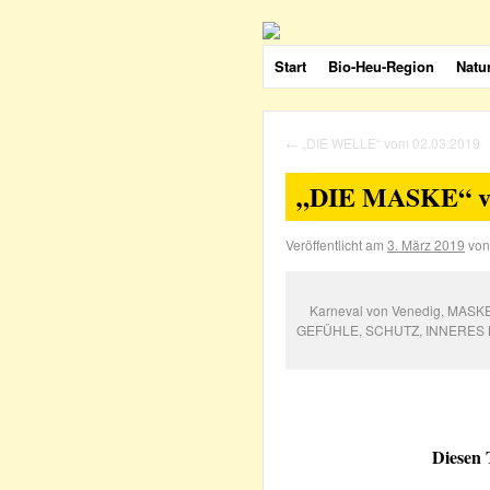
Start
Bio-Heu-Region
Natu
←
„DIE WELLE“ vom 02.03.2019
„DIE MASKE“ vo
Veröffentlicht am
3. März 2019
von
Karneval von Venedig, MAS
GEFÜHLE, SCHUTZ, INNERES KI
Diesen 