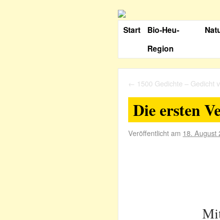
Start
Bio-Heu-
Nat
Region
←
1500 Gedichte – Gedicht 
Die ersten V
Veröffentlicht am
18. August
Mi