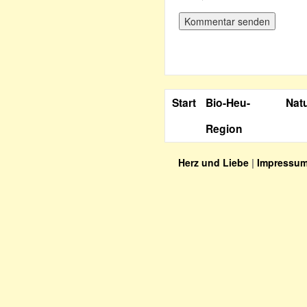
Start
Bio-Heu-
Nat
Region
Herz und Liebe
|
Impressu