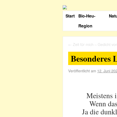
Start
Bio-Heu-
Nat
Region
←
Zeit für mich – Gedicht v
Besonderes L
Veröffentlicht am
12. Juni 20
Meistens 
Wenn das
Ja die dunk