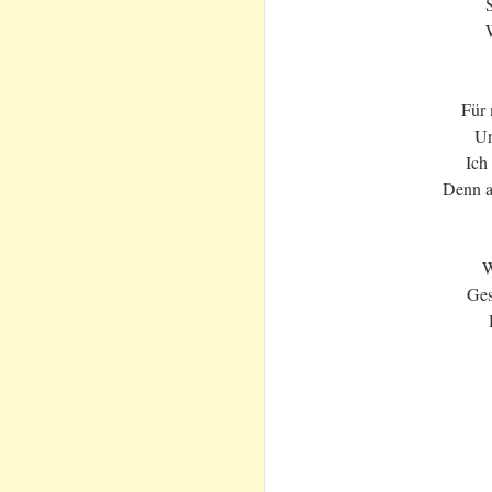
S
Für 
Un
Ich
Denn a
W
Ges