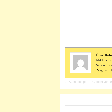
Über Hel
Mit Herz u
Schöne in 
Zeige alle
←
Auch dies geht – Gedicht vom 