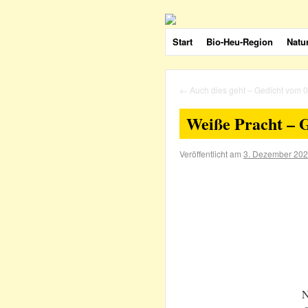
Start
Bio-Heu-Region
Natu
←
Auch dies geht – Gedicht vom 
Weiße Pracht – G
Veröffentlicht am
3. Dezember 20
N