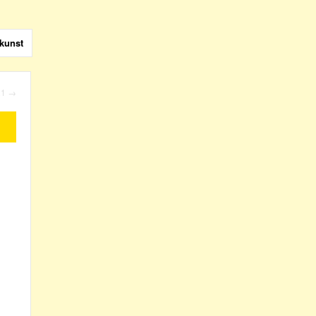
kunst
21
→