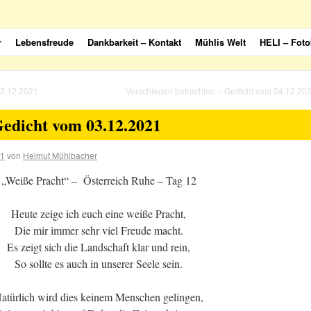
r
Lebensfreude
Dankbarkeit – Kontakt
Mühlis Welt
HELI – Foto
02.12.2021
Verschieden betrachten – Gedicht vom 04.12.20
edicht vom 03.12.2021
21
von
Helmut Mühlbacher
„Weiße Pracht“ – Österreich Ruhe – Tag 12
Heute zeige ich euch eine weiße Pracht,
Die mir immer sehr viel Freude macht.
Es zeigt sich die Landschaft klar und rein,
So sollte es auch in unserer Seele sein.
atürlich wird dies keinem Menschen gelingen,