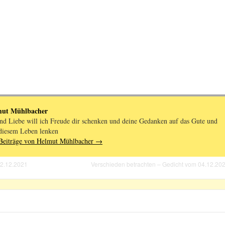
mut Mühlbacher
nd Liebe will ich Freude dir schenken und deine Gedanken auf das Gute und
diesem Leben lenken
 Beiträge von Helmut Mühlbacher
→
02.12.2021
Verschieden betrachten – Gedicht vom 04.12.20