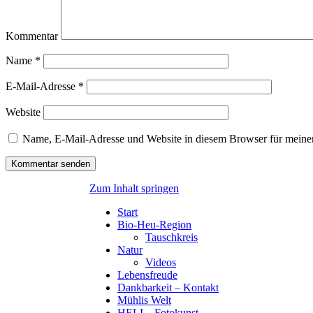
Kommentar
Name
*
E-Mail-Adresse
*
Website
Name, E-Mail-Adresse und Website in diesem Browser für meine
Zum Inhalt springen
Start
Bio-Heu-Region
Tauschkreis
Natur
Videos
Lebensfreude
Dankbarkeit – Kontakt
Mühlis Welt
HELI – Fotokunst