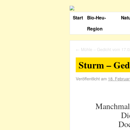
Start
Bio-Heu-
Nat
Region
←
Mühle – Gedicht vom 17.0
Sturm – Ged
Veröffentlicht am
18. Februa
Manchmal e
Di
Doc