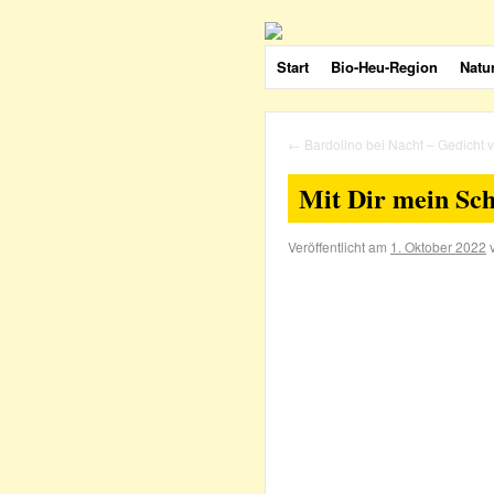
Start
Bio-Heu-Region
Natu
←
Bardolino bei Nacht – Gedicht
Mit Dir mein Sch
Veröffentlicht am
1. Oktober 2022