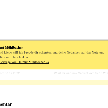
mut Mühlbacher
nd Liebe will ich Freude dir schenken und deine Gedanken auf das Gute und
diesem Leben lenken
 Beiträge von Helmut Mühlbacher
→
 vom 30.09.2022
Wisst ihr warum – Gedicht vom 02.10.20
mentar