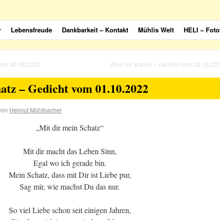
r
Lebensfreude
Dankbarkeit – Kontakt
Mühlis Welt
HELI – Foto
 vom 30.09.2022
Wisst ihr warum – Gedicht vom 02.10.20
atz – Gedicht vom 01.10.2022
von
Helmut Mühlbacher
„Mit dir mein Schatz“
Mit dir macht das Leben Sinn,
Egal wo ich gerade bin.
Mein Schatz, dass mit Dir ist Liebe pur,
Sag mir, wie machst Du das nur.
So viel Liebe schon seit einigen Jahren,