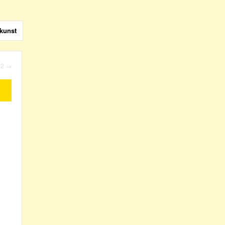
kunst
22
→