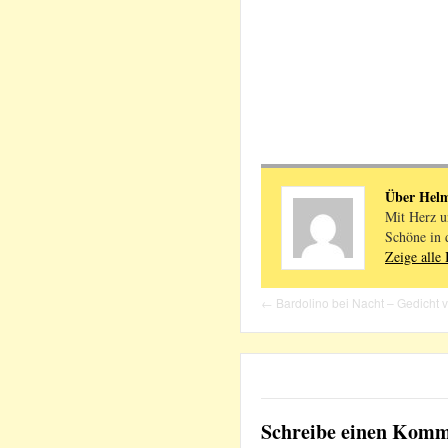
Über Hel
Mit Herz u
Schöne in 
Zeige alle
←
Bardolino bei Nacht – Gedicht
Schreibe einen Kom