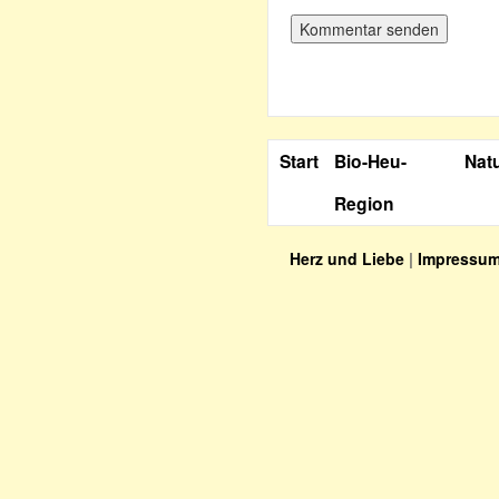
Start
Bio-Heu-
Nat
Region
Herz und Liebe
|
Impressu