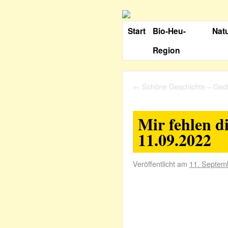
Start
Bio-Heu-
Nat
Region
←
Schöne Geschichte – Gedi
Mir fehlen d
11.09.2022
Veröffentlicht am
11. Septem