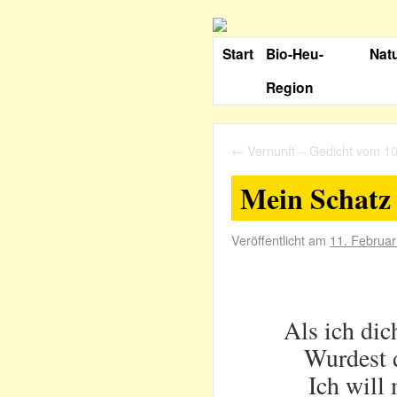
Start
Bio-Heu-
Nat
Region
←
Vernunft – Gedicht vom 1
Mein Schatz 
Veröffentlicht am
11. Februa
Als ich dic
Wurdest 
Ich will