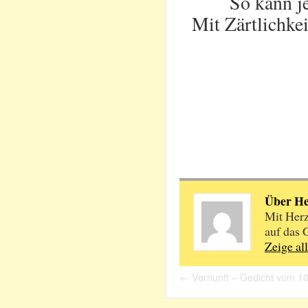
So kann j
Mit Zärtlichke
Über H
Mit Herz
auf das 
Zeige al
←
Vernunft – Gedicht vom 1