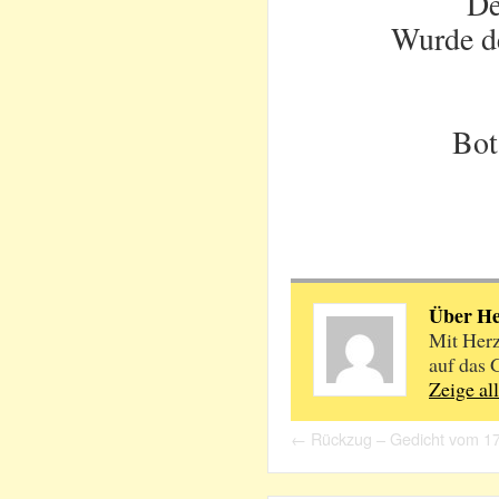
De
Wurde de
Bot
Über H
Mit Herz
auf das 
Zeige al
←
Rückzug – Gedicht vom 1