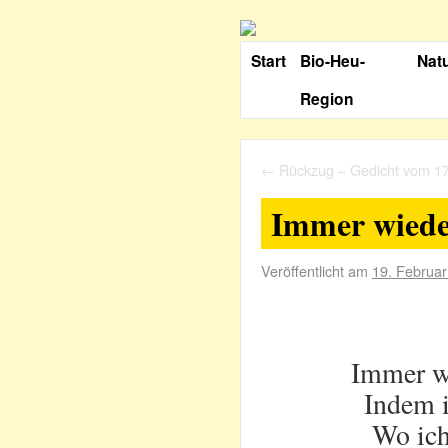
Start
Bio-Heu-
Nat
Region
←
Rückzug – Gedicht vom 1
Immer wiede
Veröffentlicht am
19. Februa
Immer w
Indem i
Wo ich