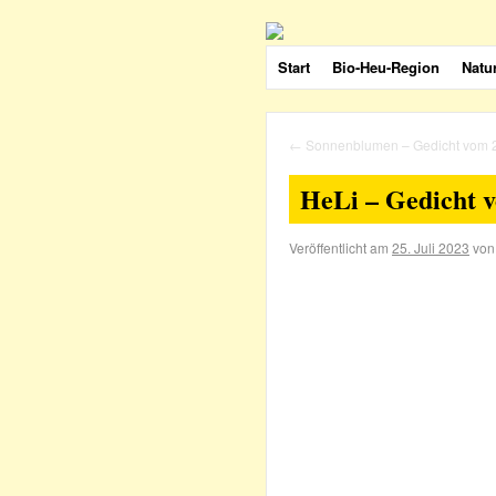
Start
Bio-Heu-Region
Natu
←
Sonnenblumen – Gedicht vom 
HeLi – Gedicht 
Veröffentlicht am
25. Juli 2023
von