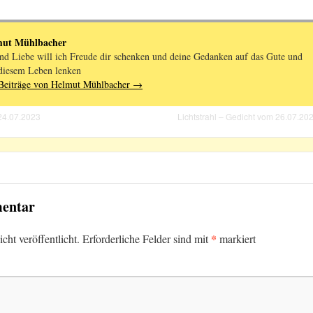
mut Mühlbacher
nd Liebe will ich Freude dir schenken und deine Gedanken auf das Gute und
diesem Leben lenken
 Beiträge von Helmut Mühlbacher
→
24.07.2023
Lichtstrahl – Gedicht vom 26.07.20
mentar
*
ht veröffentlicht.
Erforderliche Felder sind mit
markiert