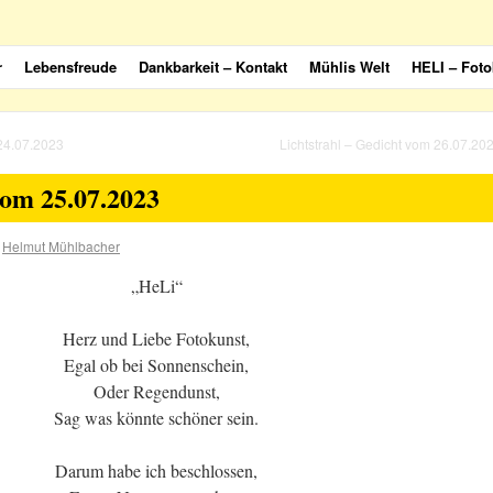
r
Lebensfreude
Dankbarkeit – Kontakt
Mühlis Welt
HELI – Foto
24.07.2023
Lichtstrahl – Gedicht vom 26.07.20
vom 25.07.2023
Helmut Mühlbacher
„HeLi“
Herz und Liebe Fotokunst,
Egal ob bei Sonnenschein,
Oder Regendunst,
Sag was könnte schöner sein.
Darum habe ich beschlossen,