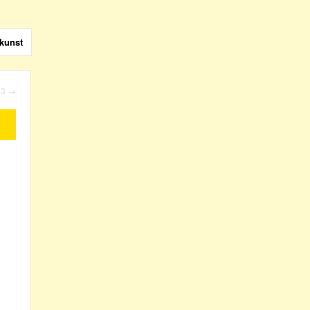
kunst
23
→