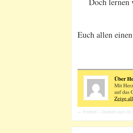
Doch lernen 
Euch allen einen
Über H
Mit Herz
auf das 
Zeige al
←
Freiheit – Gedicht vom 02