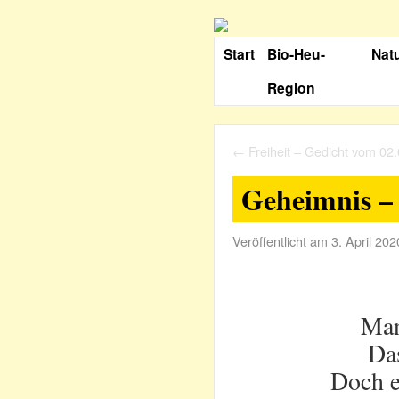
Start
Bio-Heu-
Nat
Region
←
Freiheit – Gedicht vom 02
Geheimnis –
Veröffentlicht am
3. April 202
Man
Da
Doch e