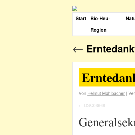
Start
Bio-Heu-
Nat
Region
←
Erntedankf
Erntedank
Von
Helmut Mühlbacher
|
Ver
DSC08668
Generalsek