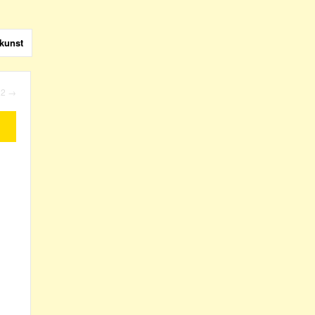
kunst
22
→