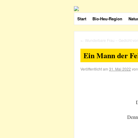
Start
Bio-Heu-Region
Natu
←
Wunderbare Frau – Gedicht vo
Ein Mann der Feh
Veröffentlicht am
31. Mai 2022
von
D
Denn 