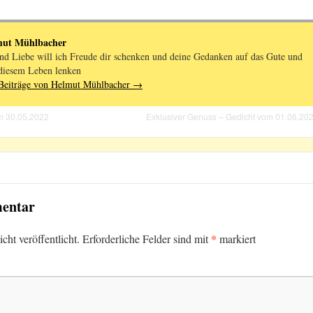
mut Mühlbacher
nd Liebe will ich Freude dir schenken und deine Gedanken auf das Gute und
diesem Leben lenken
 Beiträge von Helmut Mühlbacher
→
m 30.05.2022
Exklusiver Genuss – Gedicht vom 01.06.20
mentar
*
ht veröffentlicht.
Erforderliche Felder sind mit
markiert