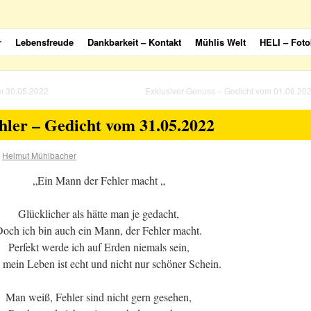
r
Lebensfreude
Dankbarkeit – Kontakt
Mühlis Welt
HELI – Foto
m 30.05.2022
Exklusiver Genuss – Gedicht vom 01.06.20
ler – Gedicht vom 31.05.2022
Helmut Mühlbacher
„Ein Mann der Fehler macht „
Glücklicher als hätte man je gedacht,
och ich bin auch ein Mann, der Fehler macht.
Perfekt werde ich auf Erden niemals sein,
mein Leben ist echt und nicht nur schöner Schein.
Man weiß, Fehler sind nicht gern gesehen,