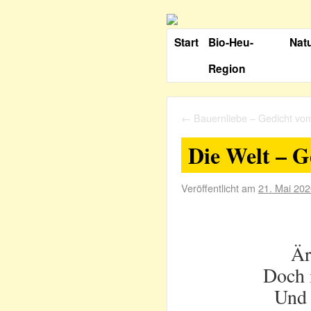
Start
Bio-Heu-
Nat
Region
←
Bauernliebe – Gedicht vo
Die Welt – G
Veröffentlicht am
21. Mai 20
Är
Doch i
Und 