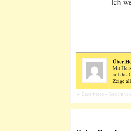
Ich w
Über H
Mit Herz
auf das 
Zeige al
←
Bauernliebe – Gedicht vo