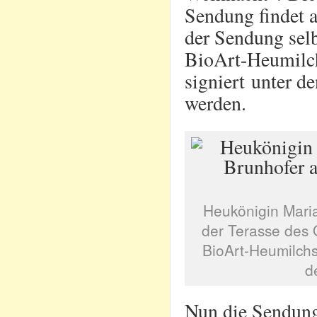
Sendung findet 
der Sendung sel
BioArt-Heumilch
signiert unter d
werden.
Heukönigin Mari
der Terasse des 
BioArt-Heumilch
d
Nun die Sendung