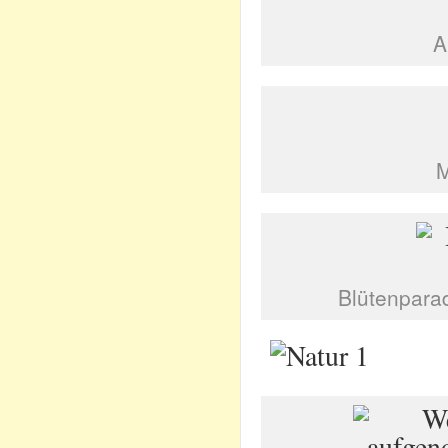
A
M
Blütenparad