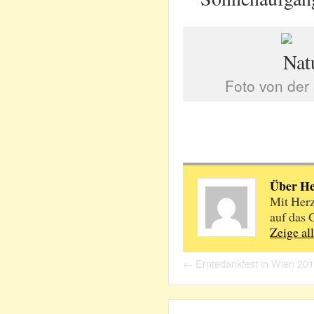
Foto von der
Über H
Mit Herz
auf das 
Zeige al
←
Erntedankfest in Wien 20